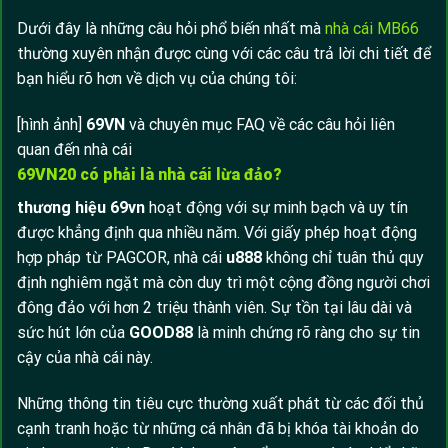
Dưới đây là những câu hỏi phổ biến nhất mà
nhà cái MB66
thường xuyên nhận được cùng với các câu trả lời chi tiết để
bạn hiểu rõ hơn về dịch vụ của chúng tôi:
[hình ảnh]
69VN
và chuyên mục FAQ về các câu hỏi liên
quan đến nhà cái
69VN20 có phải là nhà cái lừa đảo?
thương hiệu 69vn
hoạt động với sự minh bạch và uy tín
được khẳng định qua nhiều năm. Với giấy phép hoạt động
hợp pháp từ PAGCOR, nhà cái
u888
không chỉ tuân thủ quy
định nghiêm ngặt mà còn duy trì một cộng đồng người chơi
đông đảo với hơn 2 triệu thành viên. Sự tồn tại lâu dài và
sức hút lớn của
GOOD88
là minh chứng rõ ràng cho sự tin
cậy của nhà cái này.
Những thông tin tiêu cực thường xuất phát từ các đối thủ
cạnh tranh hoặc từ những cá nhân đã bị khóa tài khoản do