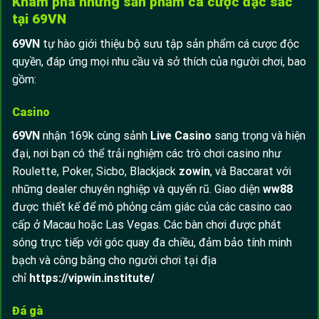
Khám phá những sản phẩm cá cược đặc sắc
tại 69VN
69VN
tự hào giới thiệu bộ sưu tập sản phẩm cá cược độc
quyền, đáp ứng mọi nhu cầu và sở thích của người chơi, bao
gồm:
Casino
69VN
nhận 169k cùng sảnh
Live Casino
sang trọng và hiện
đại, nơi bạn có thể trải nghiệm các trò chơi casino như
Roulette, Poker, Sicbo, Blackjack
zowin
, và Baccarat với
những dealer chuyên nghiệp và quyến rũ. Giao diện
ww88
được thiết kế để mô phỏng cảm giác của các casino cao
cấp ở Macau hoặc Las Vegas. Các bàn chơi được phát
sóng trực tiếp với góc quay đa chiều, đảm bảo tính minh
bạch và công bằng cho người chơi tại địa
chỉ
https://vipwin.institute/
Đá gà