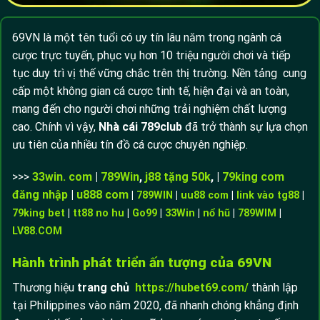
69VN là một tên tuổi có uy tín lâu năm trong ngành cá
cược trực tuyến, phục vụ hơn 10 triệu người chơi và tiếp
tục duy trì vị thế vững chắc trên thị trường. Nền tảng
cung
cấp một không gian cá cược tinh tế, hiện đại và an toàn,
mang đến cho người chơi những trải nghiệm chất lượng
cao. Chính vì vậy,
Nhà cái
789club
đã trở thành sự lựa chọn
ưu tiên của nhiều tín đồ cá cược chuyên nghiệp.
>>>
33win. com
|
789Win
,
j88 tặng 50k
,
|
79king com
đăng nhập
|
u888 com
|
789WIN
|
uu88 com
|
link vào tg88
|
79king bet
|
tt88 no hu
|
Go99
|
33Win
|
nổ hũ
|
789WIM
|
LV88.COM
Hành trình phát triển ấn tượng của 69VN
Thương hiệu
trang chủ
https://hubet69.com/
thành lập
tại Philippines vào năm 2020, đã nhanh chóng khẳng định