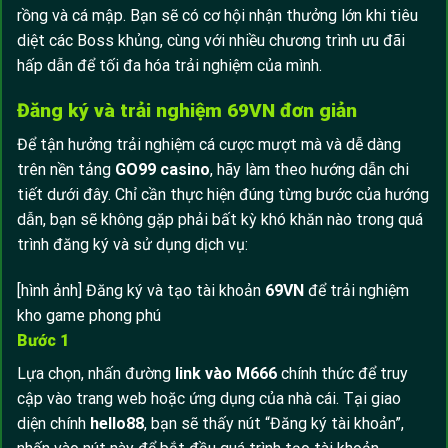
rồng và cá mập. Bạn sẽ có cơ hội nhận thưởng lớn khi tiêu
diệt các Boss khủng, cùng với nhiều chương trình ưu đãi
hấp dẫn để tối đa hóa trải nghiệm của mình.
Đăng ký và trải nghiệm 69VN đơn giản
Để tận hưởng trải nghiệm cá cược mượt mà và dễ dàng
trên nền tảng
GO99 casino
, hãy làm theo hướng dẫn chi
tiết dưới đây. Chỉ cần thực hiện đúng từng bước của hướng
dẫn, bạn sẽ không gặp phải bất kỳ khó khăn nào trong quá
trình đăng ký và sử dụng dịch vụ:
[hình ảnh] Đăng ký và tạo tài khoản
69VN
để trải nghiệm
kho game phong phú
Bước 1
Lựa chọn, nhấn đường
link vào
M666
chính thức để truy
cập vào trang web hoặc ứng dụng của nhà cái. Tại giao
diện chính
hello88
, bạn sẽ thấy nút “Đăng ký tài khoản”,