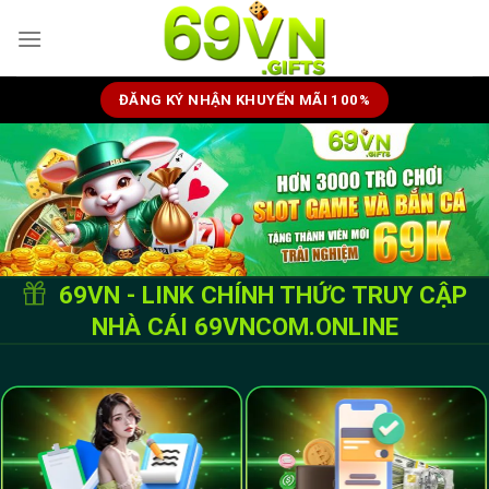
Skip
to
content
ĐĂNG KÝ NHẬN KHUYẾN MÃI 100%
69VN - LINK CHÍNH THỨC TRUY CẬP
NHÀ CÁI 69VNCOM.ONLINE