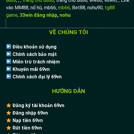
uu88
, , ,
trang chủ u888
, trang chủ u888, ww88, 98win, , Link
vào MM88, nổ hũ, mb66,
mb66
, Bet88, nohu90,
tg88
game
,
33win đăng nhập
,
nohu
VỀ CHÚNG TÔI
Điều khoản sử dụng
Chính sách bảo mật
Miễn trừ trách nhiệm
Khuyến mãi 69vn
Chính sách đại lý 69vn
HƯỚNG DẪN
Đăng ký tài khoản 69vn
Đăng nhập 69vn
Nạp tiền 69vn
Rút tiền 69vn