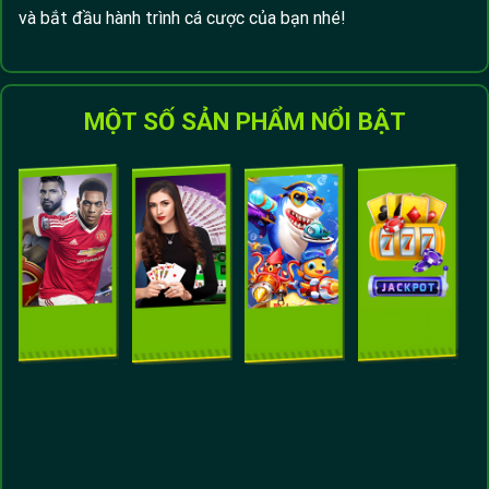
và bắt đầu hành trình cá cược của bạn nhé!
MỘT SỐ SẢN PHẨM NỔI BẬT