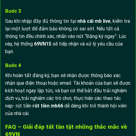
Bước 3
Sau khi nhập đầy đủ thông tin tại
nhà cái
mb live
, kiểm tra
lại một lượt để đảm bảo không có sai sót. Nếu tất cả
thông tin đều chính xác, nhấn vào nút “Đăng ký ngay”. Lúc
này, hệ thống
69VN15
sẽ tiếp nhận và xử lý yêu cầu của
bạn.
Bước 4
Khi hoàn tất đăng ký, bạn sẽ nhận được thông báo xác
nhận qua điện thoại hoặc email. Tài khoản của bạn sẽ được
kích hoạt ngay lập tức, và bạn có thể bắt đầu trải nghiệm
dịch vụ,trải nghiệm các trò chơi, thực hiện các thao tác
nap- rút tiền
rút tiền mb66
dễ dàng khi trở thành hội viên
của nhà cái.
FAQ – Giải đáp tất tần tật những thắc mắc về
69VN