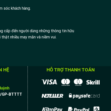
ăm sóc khách hàng.
ung cấp đến người dùng những thông tin hữu
 thật nhiều may mắn và niềm vui.
N HỆ
HỖ TRỢ THANH TOÁN
Huỳnh
68/GP-BTTTT