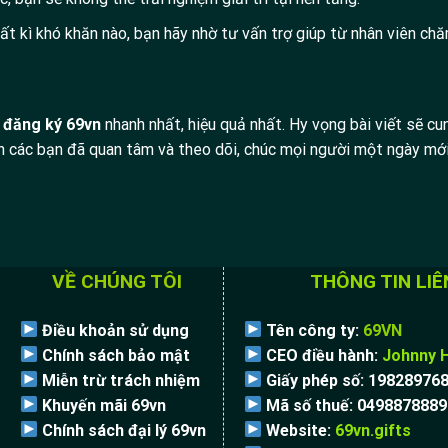
t kì khó khăn nào, bạn hãy nhờ tư vấn trợ giúp từ nhân viên ch
h
đăng ký 69vn
nhanh nhất, hiệu quả nhất. Hy vọng bài viết sẽ c
ơn các bạn đã quan tâm và theo dõi, chúc mọi người một ngày mới
VỀ CHÚNG TÔI
THÔNG TIN LIÊ
Điều khoản sử dụng
Tên công ty:
69VN
Chính sách bảo mật
CEO điều hành:
Johnny 
Miễn trừ trách nhiệm
Giấy phép số: 1982897
Khuyến mãi 69vn
Mã số thuế: 0498878889
Chính sách đại lý 69vn
Website:
69vn.gifts