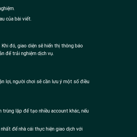
 nghiệm.
u của bài viết.
Khi đó, giao diện sẽ hiển thị thông báo
n để trải nghiệm dịch vụ.
n lợi, người chơi sẽ cần lưu ý một số điều
 trùng lặp để tạo nhiều account khác, nếu
nhất để nhà cái thực hiện giao dịch với