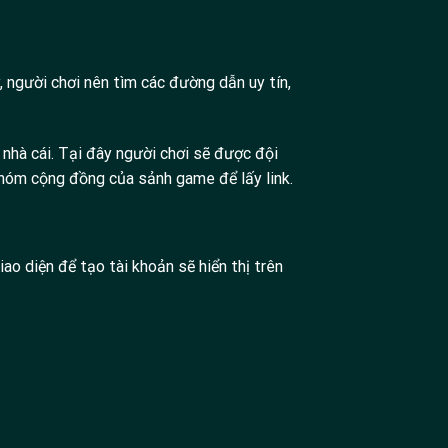
, người chơi nên tìm các đường dẫn uy tín,
nhà cái. Tại đây người chơi sẽ được đội
 nhóm cộng đồng của sảnh game để lấy link.
ao diện để tạo tài khoản sẽ hiển thị trên