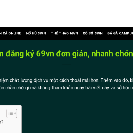
N CÁ ONLINE
NỔ HŨ 69VN
THỂ THAO 69VN
XỔ SỐ 69VN
ĐÁ GÀ CAMPU
 đăng ký 69vn đơn giản, nhanh chón
hiệm chất lượng dịch vụ một cách thoải mái hơn. Thêm vào đó, 
 còn chần chừ gì mà không tham khảo ngay bài viết này và sở hữu 
n?