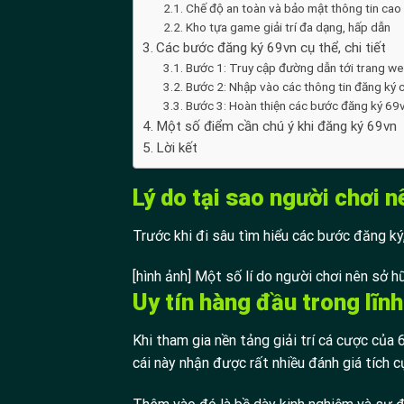
Chế độ an toàn và bảo mật thông tin cao
Kho tựa game giải trí đa dạng, hấp dẫn
Các bước đăng ký 69vn cụ thể, chi tiết
Bước 1: Truy cập đường dẫn tới trang we
Bước 2: Nhập vào các thông tin đăng ký 
Bước 3: Hoàn thiện các bước đăng ký 69
Một số điểm cần chú ý khi đăng ký 69vn
Lời kết
Lý do tại sao người chơi 
Trước khi đi sâu tìm hiểu các bước đăng ký
[hình ảnh] Một số lí do người chơi nên sở h
Uy tín hàng đầu trong lĩn
Khi tham gia nền tảng giải trí cá cược của
cái này nhận được rất nhiều đánh giá tích c