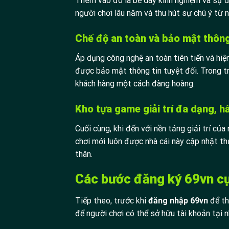
Thêm vào đó là bề dày kinh nghiệm và sự đ
người chơi lâu năm và thu hút sự chú ý từ 
Chế độ an toàn và bảo mật thông
Áp dụng công nghệ an toàn tiên tiến và hiệ
được bảo mật thông tin tuyệt đối. Trong trư
khách hàng một cách đàng hoàng.
Kho tựa game giải trí đa dạng, h
Cuối cùng, khi đến với nền tảng giải trí củ
chơi mới luôn được nhà cái này cập nhật th
thân.
Các bước đăng ký 69vn cụ 
Tiếp theo, trước khi
đăng nhập 69vn
để th
để người chơi có thể sở hữu tài khoản tại 