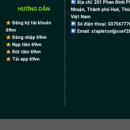
Địa chỉ: 201 Phan Đình 
HƯỚNG DẪN
Nhuận, Thành phố Huế, Thừ
Việt Nam
Đăng ký tài khoản
Số điện thoại: 03756777
69vn
Email:
stapletonljjosef
Đăng nhập 69vn
Nạp tiền 69vn
Rút tiền 69vn
Tải app 69vn