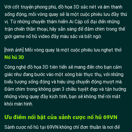
Với cốt truyện phong phú, đồ họa 3D sắc nét và âm thanh
sống động, mỗi vòng quay sẽ là một cuộc phiêu lưu đầy thú
vị. Từ những chuyến thám hiểm Ai Cập cổ đại đến những
trận chiến thần thoại, hãy sẵn sàng để đắm chìm trong thế
giới game nổ hũ video đầy màu sắc và bất ngờ.
[hình ảnh] Mỗi vòng quay là một cuộc phiêu lưu nghẹt thở
Nổ hũ 3D
Công nghệ đồ họa 3D tiên tiến sẽ mang đến cho bạn cảm
giác như đang bước vào một sòng bài thực thụ, với những
biểu tượng sống động và hiệu ứng chuyển động mượt mà.
Đắm chìm trong không gian 3 chiều tuyệt đẹp và tận hưởng
những vòng quay đầy kịch tính, bạn sẽ không thể rời mắt
khỏi màn hình.
Ưu điểm nổi bật của sảnh cược nổ hũ 69VN
Sảnh cược nổ hũ tại 69VN không chỉ đơn thuần là nơi để