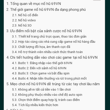
Tổng quan về mục nổ hũ 69VN
Thế giới game nổ hũ 69VN đa dạng phong phú
Nổ hũ cổ điển
Nổ hũ video
Nổ hũ 3D
Ưu điểm nổi bật của sảnh cược nổ hũ 69VN
Thiết kế trang chủ trực quan, thao tác đơn giản
Hợp tác cùng các nhà cung cấp game nổ hũ hàng đầu
Chất lượng đồ họa, âm thanh cực đã
Hỗ trợ thành viên nhiều cách thức thanh toán
Chi tiết hướng dẫn vào chơi các game tại nổ hũ 69VN
Bước 1: Đăng nhập vào thế giới 69VN
Bước 2: Đến với sảnh nổ hũ 69VN
Bước 3: Chọn game và bắt đầu spin
Bước 4: Nhận tiền thưởng và rút trong phút mốt
Mẹo chơi nổ hũ 69VN dễ trúng từ các tay chơi lâu năm
Không all-in tất cả tiền vào 1 lần chơi
Không phụ thuộc nhiều vào chế độ auto spin
Chọn thời điểm quay hợp lý, tránh cao điểm
Tích lũy nhiều kiến thức hơn