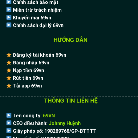
Chính sách bảo mật
Miễn trừ trách nhiệm
Khuyến mãi 69vn
Chính sách đại lý 69vn
HƯỚNG DẪN
Đăng ký tài khoản 69vn
Đăng nhập 69vn
Nạp tiền 69vn
Rút tiền 69vn
Tải app 69vn
THÔNG TIN LIÊN HỆ
Tên công ty:
69VN
CEO điều hành:
Johnny Huỳnh
Giấy phép số: 198289768/GP-BTTTT