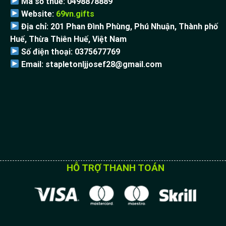
Mã số thuế: 0498878889
Website:
69vn.gifts
Địa chỉ: 201 Phan Đình Phùng, Phú Nhuận, Thành phố
Huế, Thừa Thiên Huế, Việt Nam
Số điện thoại: 0375677769
Email:
stapletonljjosef28@gmail.com
HỖ TRỢ THANH TOÁN