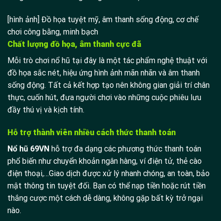
[hình ảnh] Đồ họa tuyệt mỹ, âm thanh sống động, cơ chế
chơi công bằng, minh bạch
Chất lượng đồ họa, âm thanh cực đã
Mỗi trò chơi nổ hũ tại đây là một tác phẩm nghệ thuật với
đồ họa sắc nét, hiệu ứng hình ảnh mãn nhãn và âm thanh
sống động. Tất cả kết hợp tạo nên không gian giải trí chân
thực, cuốn hút, đưa người chơi vào những cuộc phiêu lưu
đầy thú vị và kịch tính.
Hỗ trợ thành viên nhiều cách thức thanh toán
Nổ hũ 69VN
hỗ trợ đa dạng các phương thức thanh toán
phổ biến như chuyển khoản ngân hàng, ví điện tử, thẻ cào
điện thoại,…Giao dịch được xử lý nhanh chóng, an toàn, bảo
mật thông tin tuyệt đối. Bạn có thể nạp tiền hoặc rút tiền
thắng cược một cách dễ dàng, không gặp bất kỳ trở ngại
nào.