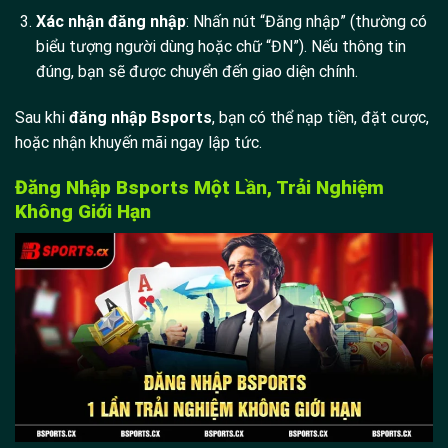
Xác nhận đăng nhập
: Nhấn nút “Đăng nhập” (thường có
biểu tượng người dùng hoặc chữ “ĐN”). Nếu thông tin
đúng, bạn sẽ được chuyển đến giao diện chính.
Sau khi
đăng nhập Bsports
, bạn có thể nạp tiền, đặt cược,
hoặc nhận khuyến mãi ngay lập tức.
Đăng Nhập Bsports Một Lần, Trải Nghiệm
Không Giới Hạn