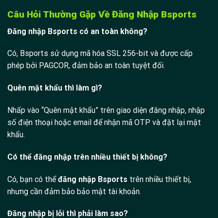
Câu Hỏi Thường Gặp Về Đăng Nhập Bsports
Đăng nhập Bsports có an toàn không?
Có, Bsports sử dụng mã hóa SSL 256-bit và được cấp
phép bởi PAGCOR, đảm bảo an toàn tuyệt đối.
Quên mật khẩu thì làm gì?
Nhấp vào “Quên mật khẩu” trên giao diện đăng nhập, nhập
số điện thoại hoặc email để nhận mã OTP và đặt lại mật
khẩu.
Có thể đăng nhập trên nhiều thiết bị không?
Có, bạn có thể
đăng nhập Bsports
trên nhiều thiết bị,
nhưng cần đảm bảo bảo mật tài khoản.
Đăng nhập bị lỗi thì phải làm sao?