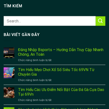
TÌM KIẾM
BÀI VIẾT GẦN ĐÂY
Đăng Nhập Bsports – Hướng Dẫn Truy Cập Nhanh
Chóng, An Toàn
ở
Chức năng bình luận bị tắt
Đăng
Nhập
Tìm Hiểu Mẹo Chơi Xổ Số Siêu Tốc 69VN Từ
Bsports
Chuyên Gia
–
ở
Chức năng bình luận bị tắt
Hướng
Tìm
Dẫn
Hiểu
Tìm Hiểu Các Ưu Điểm Nổi Bật Của Đá Gà Cựa Dao
Truy
Mẹo
Cập
Tại 69Vn
Chơi
Nhanh
ở
Chức năng bình luận bị tắt
Xổ
Chóng,
Tìm
Số
An
Hiểu
Siêu