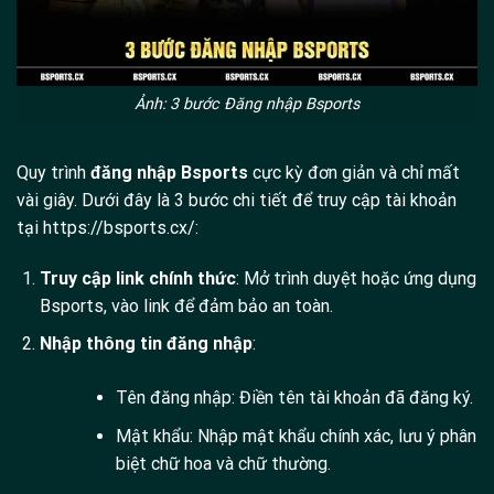
Ảnh: 3 bước Đăng nhập Bsports
Quy trình
đăng nhập Bsports
cực kỳ đơn giản và chỉ mất
vài giây. Dưới đây là 3 bước chi tiết để truy cập tài khoản
tại https://bsports.cx/:
Truy cập link chính thức
: Mở trình duyệt hoặc ứng dụng
Bsports, vào link
để đảm bảo an toàn.
Nhập thông tin đăng nhập
:
Tên đăng nhập: Điền tên tài khoản đã đăng ký.
Mật khẩu: Nhập mật khẩu chính xác, lưu ý phân
biệt chữ hoa và chữ thường.