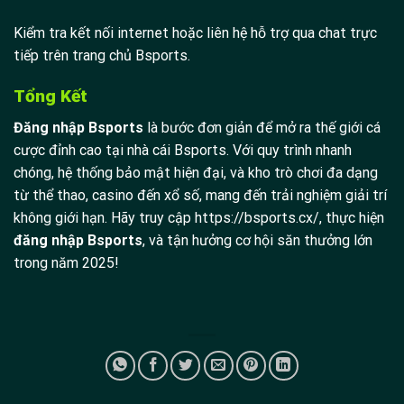
Kiểm tra kết nối internet hoặc liên hệ hỗ trợ qua chat trực
tiếp trên trang chủ Bsports.
Tổng Kết
Đăng nhập Bsports
là bước đơn giản để mở ra thế giới cá
cược đỉnh cao tại
nhà cái Bsports. Với quy trình nhanh
chóng, hệ thống bảo mật hiện đại, và kho trò chơi đa dạng
từ thể thao, casino đến xổ số, mang đến trải nghiệm giải trí
không giới hạn. Hãy truy cập https://bsports.cx/, thực hiện
đăng nhập Bsports
, và tận hưởng cơ hội săn thưởng lớn
trong năm 2025!