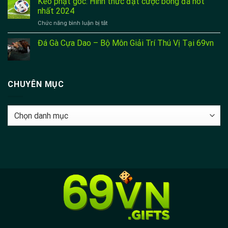
Kèo phạt góc: Hình thức đặt cược bóng đá hot
Toàn
Các
Tốc
nhất 2024
Ưu
69VN
ở
Chức năng bình luận bị tắt
Điểm
Từ
Kèo
Nổi
Chuyên
phạt
Đá Gà Cựa Dao – Bộ Môn Giải Trí Thú Vị Tại 69vn
Bật
Gia
góc:
Của
Hình
Đá
thức
Gà
đặt
Cựa
CHUYÊN MỤC
cược
Dao
bóng
Tại
đá
69Vn
hot
Chuyên
nhất
Mục
2024