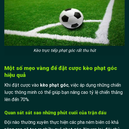
Kèo trực tiếp phạt góc rất thu hút
Một số mẹo vàng để đặt cược kèo phạt góc
hiệu quả
Khi đặt cược vào
kèo phạt góc
, việc áp dụng những chiến
lược thông minh có thể giúp bạn nâng cao tỷ lệ chiến thắng
lên đến 70%.
Quan sát sát sao những phút cuối của trận đấu
Đội nào thường xuyên thực hiện các pha ném biên có khả