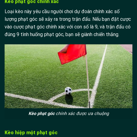
Kèo phạt góc chính xác
Loại kèo này yêu cầu người chơi dự đoán chính xác số
lượng phạt góc sẽ xảy ra trong trận đấu. Nếu bạn đặt cược
vào cược phạt góc chính xác với con số là 9, và trận đấu có
đúng 9 tình huống phạt góc, bạn sẽ giành chiến thắng.
Kèo phạt góc
chính xác được ưa chuộng
Kèo hiệp một phạt góc