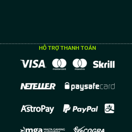
HỖ TRỢ THANH TOÁN